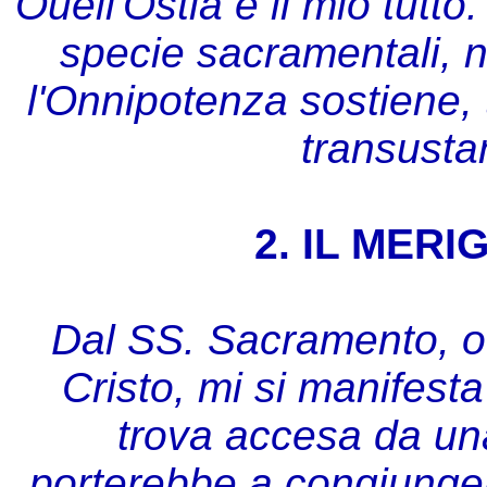
Ouell'Ostia è il mio tutt
specie sacramentali, 
l'Onnipotenza sostiene, 
transusta
2. IL MERI
Dal SS. Sacramento, ov
Cristo, mi si manifesta
trova accesa da un
porterebbe a congiunge